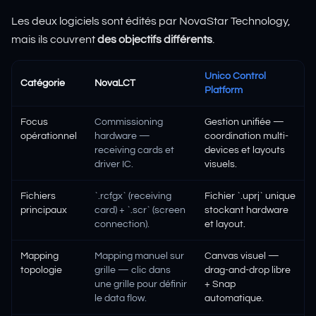
Les deux logiciels sont édités par NovaStar Technology,
mais ils couvrent
des objectifs différents
.
Unico Control
Catégorie
NovaLCT
Platform
Focus
Commissioning
Gestion unifiée —
opérationnel
hardware —
coordination multi-
receiving cards et
devices et layouts
driver IC.
visuels.
Fichiers
`.rcfgx` (receiving
Fichier `.uprj` unique
principaux
card) + `.scr` (screen
stockant hardware
connection).
et layout.
Mapping
Mapping manuel sur
Canvas visuel —
topologie
grille — clic dans
drag-and-drop libre
une grille pour définir
+ Snap
le data flow.
automatique.