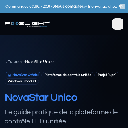
Passer au contenu principal
mandes 03.66.720.970
Nous contacter
🎉 Bienvenue chez PIXELIGHT.Pro - 
/
Tutoriels
NovaStar Unico
NovaStar Officiel
Plateforme de contrôle unifiée
Projet `.uprj`
Windows · macOS
NovaStar Unico
Le guide pratique de la plateforme de
contrôle LED unifiée